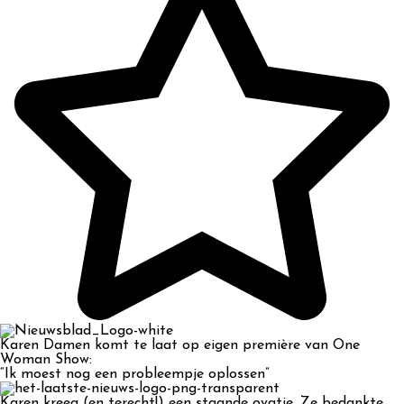
Karen Damen komt te laat op eigen première van One
Woman Show:
“Ik moest nog een probleempje oplossen”
Karen kreeg (en terecht!) een staande ovatie. Ze bedankte