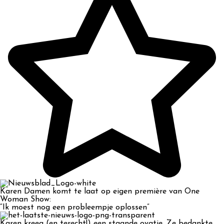
Karen Damen komt te laat op eigen première van One
Woman Show:
“Ik moest nog een probleempje oplossen”
Karen kreeg (en terecht!) een staande ovatie. Ze bedankte