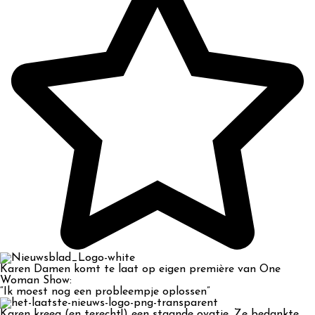
Karen Damen komt te laat op eigen première van One
Woman Show:
“Ik moest nog een probleempje oplossen”
Karen kreeg (en terecht!) een staande ovatie. Ze bedankte