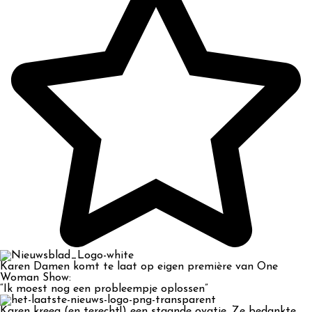
Karen Damen komt te laat op eigen première van One
Woman Show:
“Ik moest nog een probleempje oplossen”
Karen kreeg (en terecht!) een staande ovatie. Ze bedankte